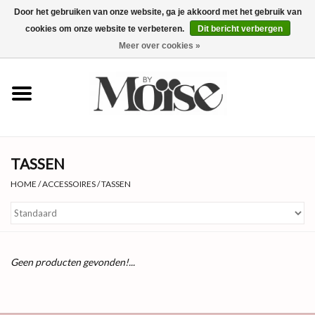
Door het gebruiken van onze website, ga je akkoord met het gebruik van
cookies om onze website te verbeteren.
Dit bericht verbergen
0 Artikelen - €0,00
Meer over cookies »
✴SUMMER SALE ALLES ONDER
€15✴
NIEUW
TASSEN
KLEDING
HOME
/
ACCESSOIRES
/
TASSEN
SIERADEN
ACCESSOIRES
Geen producten gevonden!...