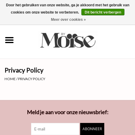
Door het gebruiken van onze website, ga je akkoord met het gebruik van
cookies om onze website te verbeteren.
Dit bericht verbergen
0 Artikelen - €0,00
Meer over cookies »
✴SUMMER SALE ALLES ONDER
€15✴
NIEUW
Privacy Policy
KLEDING
HOME
/
PRIVACY POLICY
SIERADEN
ACCESSOIRES
Meld je aan voor onze nieuwsbrief:
ABONNEER