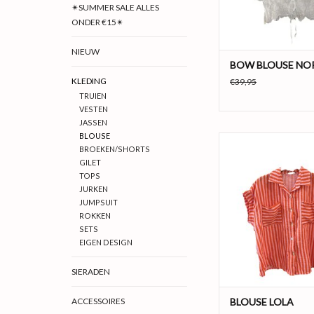
Kleur: Wit
✴SUMMER SALE ALLES
Maat: S, M, 
ONDER €15✴
TOEVOEGEN AAN WI
NIEUW
BOW BLOUSE NO
KLEDING
€39,95
TRUIEN
VESTEN
JASSEN
BLOUSE
Deze top is echt gewe
BROEKEN/SHORTS
lekkere mousseline sto
GILET
luchtig. En super leu
TOPS
combinatie
JURKEN
JUMPSUIT
Productinforma
ROKKEN
SETS
Materiaal: 100% 
EIGEN DESIGN
Kleur: Rood en
Maat: One si
SIERADEN
TOEVOEGEN AAN WI
ACCESSOIRES
BLOUSE LOLA