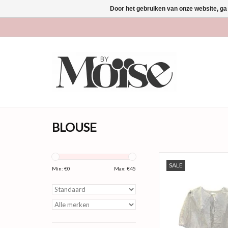
Door het gebruiken van onze website, ga
BLOUSE
Hoe cute is deze top?! 
SALE
een super leuk kraag
Min: €
0
Max: €
45
mouwtjes.
Productinforma
Materiaal: 100% 