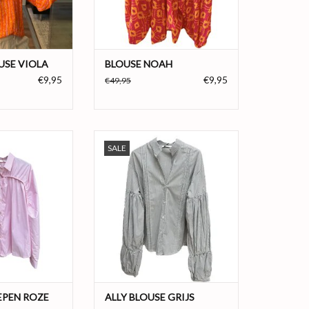
, geel en roze
13% Nylon
One size
Kleur: Roze en Oranje
Maat: One size
N WINKELWAGEN
TOEVOEGEN AAN WINKELWAGEN
USE VIOLA
BLOUSE NOAH
€9,95
€9,95
€49,95
epjes blouse met
Fijne blouse van 100% katoen met
SALE
leuke pof details.
streepjes en leuke pof details.
Verkrijgbaar in het lichtblauw en
nformatie:
grijs.
 100% Cotton
Productinformatie:
Materiaal: 100% Cotton
troze en wit
Maat: One size
Kleur: Grijs en wit
One size
TOEVOEGEN AAN WINKELWAGEN
N WINKELWAGEN
EPEN ROZE
ALLY BLOUSE GRIJS