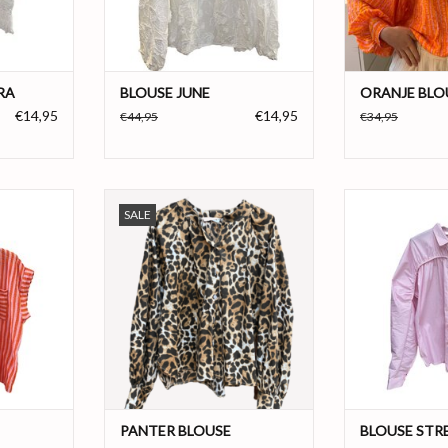
Materiaal: 100% Cotton
Kleur: Oranje
L
Kleur: Wit
Maat: 
Maat: S/M, M/L
NKELWAGEN
TOEVOEGEN AA
TOEVOEGEN AAN WINKELWAGEN
RA
BLOUSE JUNE
ORANJE BLO
€14,95
€14,95
€44,95
€34,95
ldig, hele
Mega leuke panter print blouse met
Lichtroze stre
SALE
f en lekker
lange mouwen.
wijde mouwen en 
ke kleuren
.
Productinformatie:
Producti
Materiaal: Cotton
tie:
Maat: One size
Materiaal:
Kleur: Bruin
Cotton
Kleur: Lich
TOEVOEGEN AAN WINKELWAGEN
 Roze
ze
Maat: 
NKELWAGEN
TOEVOEGEN AA
PANTER BLOUSE
BLOUSE STR