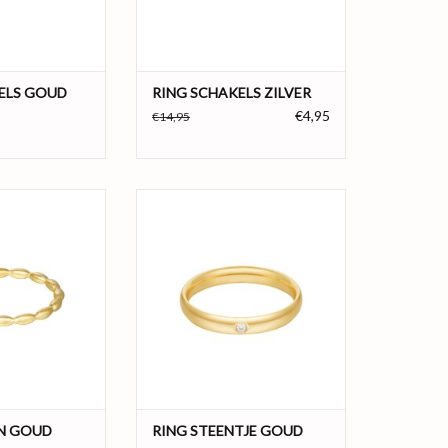
n goud en zil
in de kleuren goud en z
N WINKELWAGEN
TOEVOEGEN AAN WINKELWAGEN
ELS GOUD
RING SCHAKELS ZILVER
€4,95
€14,95
e gouden ring met
Hoe leuk is deze gouden basic ring
es! De ring is een
met subtiel wit steentje! De ring is
eyecatcher en
een superleuke eyecatcher en
ct te combineren
daarnaast perfect te combineren
ngen. Ook leuk om
met meerdere ringen. Ook leuk om
combineren met
deze ring te combineren met
nde sieraden. De
meerdere matchende sieraden. De
an stainless steel.
ring is gemaakt van stainless
N WINKELWAGEN
TOEVOEGEN AAN WINKELWAGEN
N GOUD
RING STEENTJE GOUD