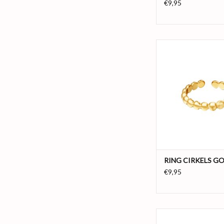
€9,95
Roestvrijstalen ring me
een rij.
Kleur: Gou
Materiaal: Stainles
Maat: One si
Gewicht: 1.8
TOEVOEGEN AAN WI
RING CIRKELS G
€9,95
De perfecte statement
gouden ring gemaakt va