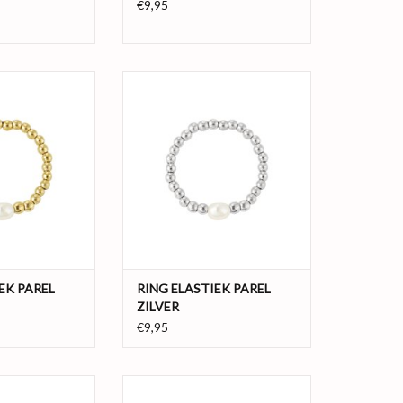
€9,95
tement ring! Deze
De perfecte statement ring! Deze
akt van kraaltjes
zilveren ring gemaakt van kraaltjes
et een prachtige
in combinatie met een prachtige
dden. Doordat de
parel in het midden. Doordat de
an elastiek, vormt
ring gemaakt is van elastiek, vormt
naar jouw vinger,
de ring perfect naar jouw vinger,
ing is gemaakt van
ideaal toch! De ring is gemaakt van
 in combin
hematiet in comb
N WINKELWAGEN
TOEVOEGEN AAN WINKELWAGEN
EK PAREL
RING ELASTIEK PAREL
ZILVER
€9,95
tement ring! Deze
De perfecte statement ring! Deze
akt van kraaltjes
gouden ring gemaakt van kraaltjes