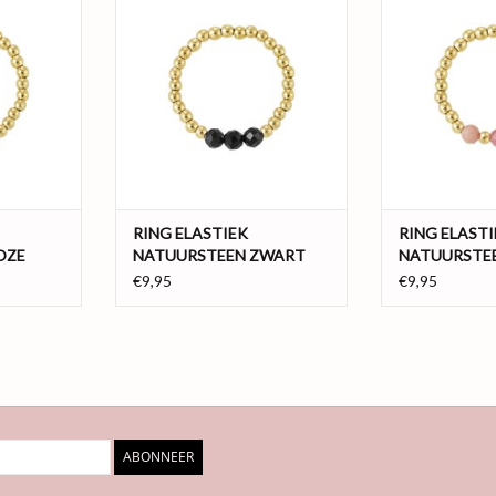
 roze kleine
in combinatie met drie zwarte
in combinatie me
 van de ring.
kleine steentjes in het midden van
steentjes. Doord
akt is van
de ring. Doordat de ring gemaakt is
is van elastie
perfect naar
van elastiek, vormt de ring perfect
perfect naar jo
! De ring is
naar jouw vinger, ideaal toch! De
toch! De ring
n
ring is gemaakt v
hematiet in 
NKELWAGEN
TOEVOEGEN AAN WINKELWAGEN
TOEVOEGEN AA
RING ELASTIEK
RING ELASTI
OZE
NATUURSTEEN ZWART
NATUURSTE
€9,95
€9,95
ABONNEER