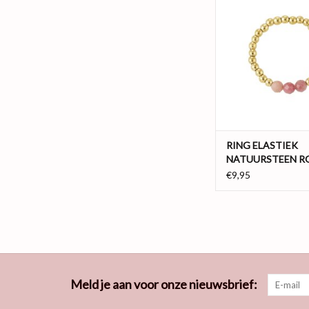
in combinatie met drie
steentjes in het midden
Doordat de ring gema
elastiek, vormt de ring 
jouw vinger, ideaal toch
gemaakt va
TOEVOEGEN AAN WI
RING ELASTIEK
NATUURSTEEN R
€9,95
Meld je aan voor onze nieuwsbrief: