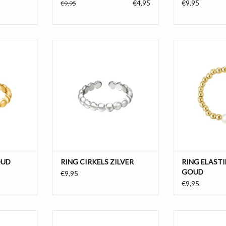
€4,95
€9,95
€9,95
t cirkels op
Roestvrijstalen ring met cirkels op
De perfecte sta
een rij.
gouden ring gema
in combinatie m
d
Kleur: Zilver
parel in het mi
s Steel
Materiaal: Stainless Steel
ring gemaakt is v
ze
Maat: One size
de ring perfect 
0g
Gewicht: 1.80g
ideaal toch! De r
hematiet
NKELWAGEN
TOEVOEGEN AAN WINKELWAGEN
TOEVOEGEN AA
OUD
RING CIRKELS ZILVER
RING ELASTI
GOUD
€9,95
€9,95
 ring! Deze
De perfecte statement ring! Deze
De perfecte sta
n kraaltjes
gouden ring gemaakt van kraaltjes
gouden ring gema