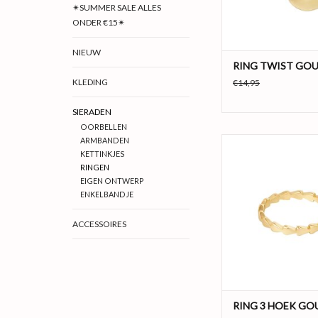
ring is gemaakt van sta
✴SUMMER SALE ALLES
ONDER €15✴
TOEVOEGEN AAN WI
NIEUW
RING TWIST GO
KLEDING
€14,95
SIERADEN
OORBELLEN
ARMBANDEN
Shop nu deze trendy g
KETTINKJES
ring met verbonden d
RINGEN
De ring is mega trendy 
EIGEN ONTWERP
combineren met meer
ENKELBANDJE
en trendy ringetjes! 
gemaakt van stainle
ACCESSOIRES
Daarnaast is deze ring 
in de kleuren goud
TOEVOEGEN AAN WI
RING 3 HOEK GO