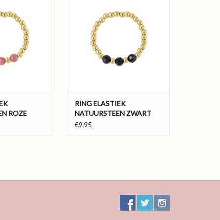
t drie roze kleine
in combinatie met drie zwarte
at de ring gemaakt
kleine steentjes. Doordat de ring
k, vormt de ring
gemaakt is van elastiek, vormt de
uw vinger, ideaal
ring perfect naar jouw vinger, ideaal
 is gemaakt van
toch! De ring is gemaakt van
combinatie me
hematiet in combinatie
N WINKELWAGEN
TOEVOEGEN AAN WINKELWAGEN
EK
RING ELASTIEK
EN ROZE
NATUURSTEEN ZWART
€9,95