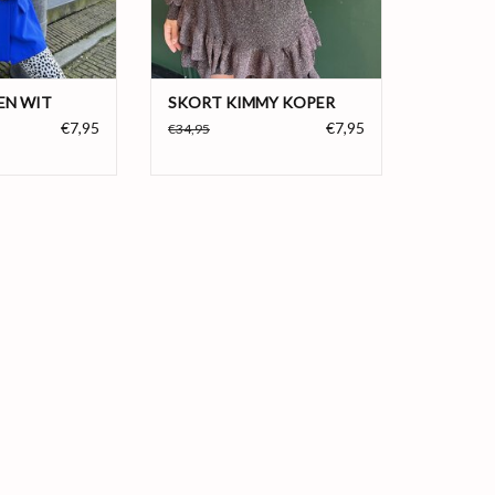
 S,M,L
TOEVOEGEN AAN WINKELWAGEN
N WINKELWAGEN
EN WIT
SKORT KIMMY KOPER
€7,95
€7,95
€34,95