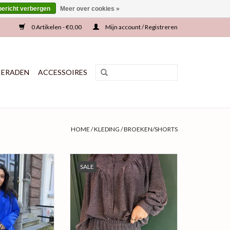
bericht verbergen
Meer over cookies »
0 Artikelen - €0,00
Mijn account / Registreren
IERADEN
ACCESSOIRES
HOME
/
KLEDING
/
BROEKEN/SHORTS
flare broek! Nu in
PARTY COLLECTIE!
SALE
urencombinatie.
Productinformatie:
nformatie:
Materiaal: 95% Polyester, 5%
% polyester, 5%
elastaan
staan
Maat: One size
eme, zwart
Kleur: Koper