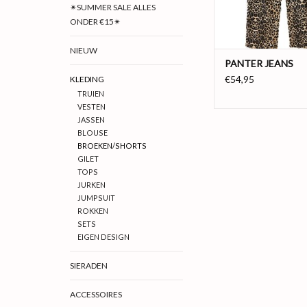
gympen of een h
✴SUMMER SALE ALLES
ONDER €15✴
Productinforma
NIEUW
Materiaal: 9
PANTER JEANS
TOEVOEGEN AAN WI
€54,95
KLEDING
TRUIEN
VESTEN
JASSEN
BLOUSE
BROEKEN/SHORTS
GILET
TOPS
JURKEN
JUMPSUIT
ROKKEN
SETS
EIGEN DESIGN
SIERADEN
ACCESSOIRES