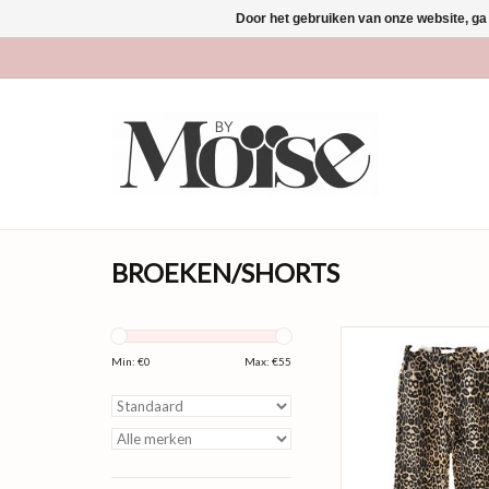
Door het gebruiken van onze website, ga
BROEKEN/SHORTS
TREND ALERT!! Jaja wi
weten te bemachtige
Min: €
0
Max: €
55
leuke panter je
Er zit ontzettend veel s
broek en valt dus als 
model is een beetje bag