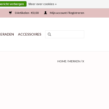
bericht verbergen
Meer over cookies »
0 Artikelen - €0,00
Mijn account / Registreren
IERADEN
ACCESSOIRES
HOME
/
MERKEN
/
X