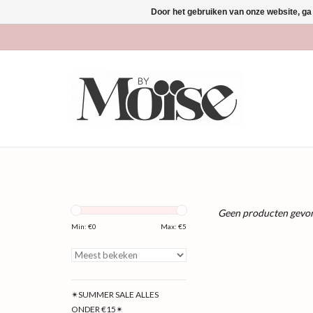
Door het gebruiken van onze website, ga
Geen producten gevon
Min: €
0
Max: €
5
✴SUMMER SALE ALLES
ONDER €15✴