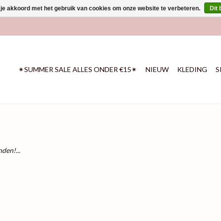
 je akkoord met het gebruik van cookies om onze website te verbeteren.
Dit 
✴SUMMER SALE ALLES ONDER €15✴
NIEUW
KLEDING
S
den!...