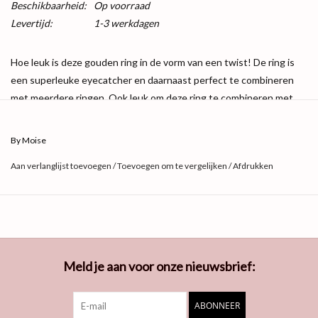
Beschikbaarheid:
Op voorraad
Levertijd:
1-3 werkdagen
Hoe leuk is deze gouden ring in de vorm van een twist! De ring is
een superleuke eyecatcher en daarnaast perfect te combineren
met meerdere ringen. Ook leuk om deze ring te combineren met
meerdere matchende sieraden. De ring is gemaakt van stainless
steel en is verkrijgbaar in de maten: 16, 17 en 18. Daarnaast is de
By Moise
ring ook verkrijgbaar in de kleuren goud en zilver!
Aan verlanglijst toevoegen
/
Toevoegen om te vergelijken
/
Afdrukken
Kleur: Goud
Materiaal: Stainless Steel
Maat: 16, 17, 18
Gewicht: 8.50g
Meld je aan voor onze nieuwsbrief:
ABONNEER