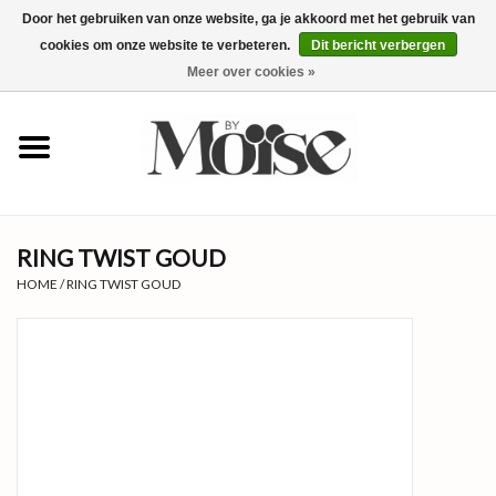
Door het gebruiken van onze website, ga je akkoord met het gebruik van
cookies om onze website te verbeteren.
Dit bericht verbergen
0 Artikelen - €0,00
Meer over cookies »
✴SUMMER SALE ALLES ONDER
€15✴
NIEUW
RING TWIST GOUD
KLEDING
HOME
/
RING TWIST GOUD
SIERADEN
ACCESSOIRES