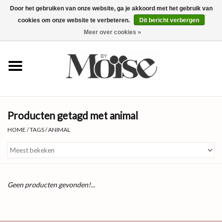
Door het gebruiken van onze website, ga je akkoord met het gebruik van
cookies om onze website te verbeteren.
Dit bericht verbergen
0 Artikelen - €0,00
Meer over cookies »
✴SUMMER SALE ALLES ONDER
€15✴
NIEUW
Producten getagd met animal
KLEDING
HOME
/
TAGS
/
ANIMAL
SIERADEN
ACCESSOIRES
Geen producten gevonden!...