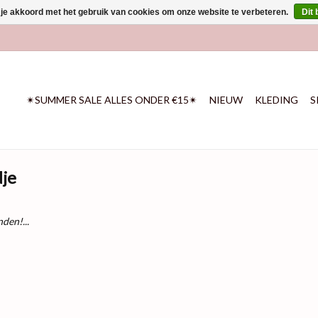
 je akkoord met het gebruik van cookies om onze website te verbeteren.
Dit 
✴SUMMER SALE ALLES ONDER €15✴
NIEUW
KLEDING
S
je
den!...