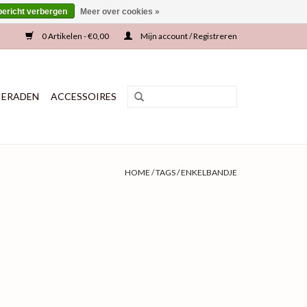
bericht verbergen
Meer over cookies »
0 Artikelen - €0,00
Mijn account / Registreren
IERADEN
ACCESSOIRES
HOME
/
TAGS
/
ENKELBANDJE