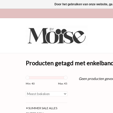
Door het gebruiken van onze website, ga
Producten getagd met enkelband
Geen producten gevon
Min: €
0
Max: €
5
✴SUMMER SALE ALLES