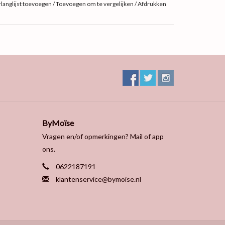
langlijst toevoegen
/
Toevoegen om te vergelijken
/
Afdrukken
ByMoïse
Vragen en/of opmerkingen? Mail of app
ons.
0622187191
klantenservice@bymoise.nl