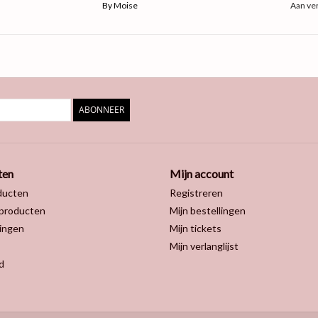
By Moise
Aan ver
ABONNEER
ten
Mijn account
ducten
Registreren
producten
Mijn bestellingen
ingen
Mijn tickets
Mijn verlanglijst
d