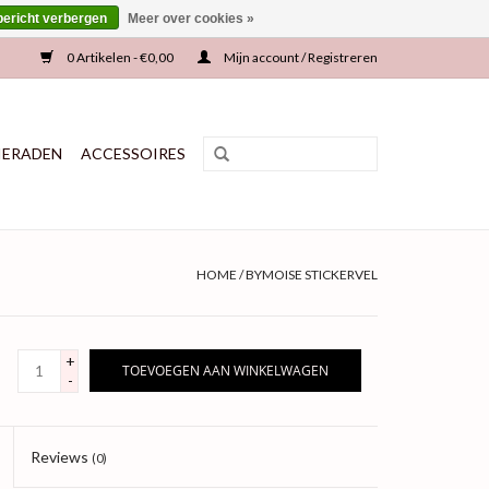
bericht verbergen
Meer over cookies »
0 Artikelen - €0,00
Mijn account / Registreren
IERADEN
ACCESSOIRES
HOME
/
BYMOISE STICKERVEL
+
TOEVOEGEN AAN WINKELWAGEN
-
Reviews
(0)