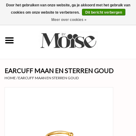
Door het gebruiken van onze website, ga je akkoord met het gebruik van
cookies om onze website te verbeteren.
Dit bericht verbergen
0 Artikelen - €0,00
Meer over cookies »
✴SUMMER SALE ALLES ONDER
€15✴
NIEUW
EARCUFF MAAN EN STERREN GOUD
KLEDING
HOME
/
EARCUFF MAAN EN STERREN GOUD
SIERADEN
ACCESSOIRES