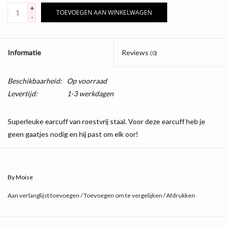
+
TOEVOEGEN AAN WINKELWAGEN
-
Informatie
Reviews
(0)
Beschikbaarheid:
Op voorraad
Levertijd:
1-3 werkdagen
Superleuke earcuff van roestvrij staal. Voor deze earcuff heb je
geen gaatjes nodig en hij past om elk oor!
Productinformatie:
Kleur: Goud
Materiaal: Stainless steel
By Moise
Aan verlanglijst toevoegen
/
Toevoegen om te vergelijken
/
Afdrukken