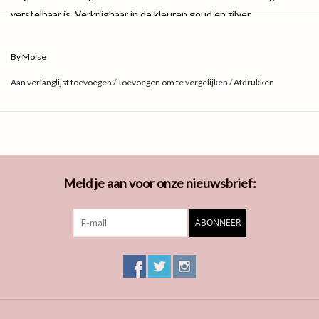
verstelbaar is. Verkrijgbaar in de kleuren goud en zilver.
Productinformatie:
Kleur: Goud
By Moise
Materiaal: Stainless Steel
Aan verlanglijst toevoegen
/
Toevoegen om te vergelijken
/
Afdrukken
Untermaterial: Zirkonium
Gewicht: 3.40g
Dimensies: 39cm + 5cm + 0
Meld je aan voor onze nieuwsbrief:
ABONNEER