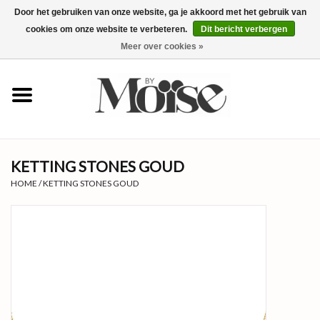
Door het gebruiken van onze website, ga je akkoord met het gebruik van
cookies om onze website te verbeteren.
Dit bericht verbergen
0 Artikelen - €0,00
Meer over cookies »
✴SUMMER SALE ALLES ONDER
€15✴
NIEUW
KETTING STONES GOUD
KLEDING
HOME
/
KETTING STONES GOUD
SIERADEN
ACCESSOIRES