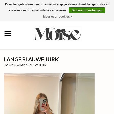
Door het gebruiken van onze website, ga je akkoord met het gebruik van
cookies om onze website te verbeteren.
Dit bericht verbergen
0 Artikelen - €0,00
Meer over cookies »
✴SUMMER SALE ALLES ONDER
€15✴
NIEUW
LANGE BLAUWE JURK
KLEDING
HOME
/
LANGE BLAUWE JURK
SIERADEN
ACCESSOIRES