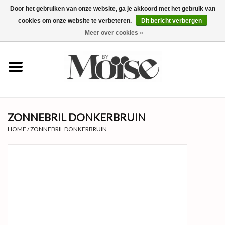
Door het gebruiken van onze website, ga je akkoord met het gebruik van
cookies om onze website te verbeteren.
Dit bericht verbergen
0 Artikelen - €0,00
Meer over cookies »
✴SUMMER SALE ALLES ONDER
€15✴
NIEUW
ZONNEBRIL DONKERBRUIN
KLEDING
HOME
/
ZONNEBRIL DONKERBRUIN
SIERADEN
ACCESSOIRES